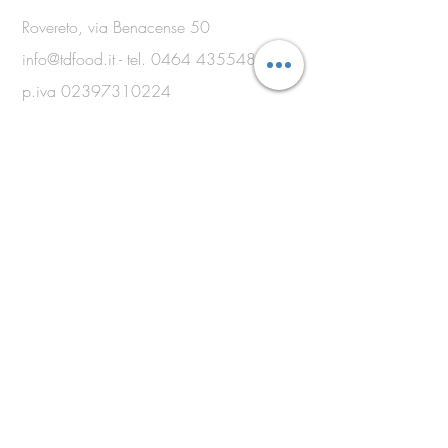
Rovereto, via Benacense 50
info@tdfood.it
- tel.
0464 435548
p.iva
02397310224
www.roveretocatering.com
!
www.tdfood.it
!
www.gruppomartini.net
© 2019 by TDFOOD srl
OPENING
HOURS
From Monday to Saturday 8.30 am -
8.00 pm
(the bar opens at 7.30 am)
Sunday and holidays 8.30am - 1.00pm
(the bar opens at 7.30am)
Closed December 25th, May 1st,